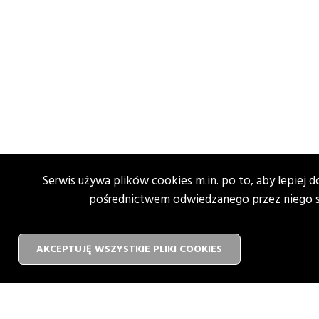
Serwis używa plików cookies m.in. po to, aby lepiej
pośrednictwem odwiedzanego przez niego se
AKCEPTUJĘ WSZYSTKIE PLIKI
WYCOFAJ
COOKIES
ZGODĘ
NA
PLIKI
COOKIES