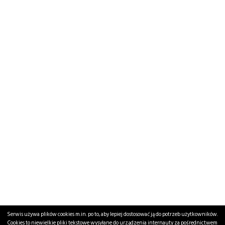
Serwis używa plików cookies m.in. po to, aby lepiej dostosować ją do potrzeb użytkowników.
Cookies to niewielkie pliki tekstowe wysyłane do urządzenia internauty za pośrednictwem